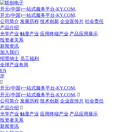
开元(中国)一站式服务平台-KY.COM,
开元(中国)一站式服务平台-KY.COM,
公司简介
发展历程
技术创新
企业宣传片
社会责任
产品介绍
光学产业
触显产业
应用终端产业
产品应用展示
投资者关系
新闻资讯
加入我们
招贤纳士
员工福利
全球产业布局
EN
JP

开元(中国)一站式服务平台-KY.COM,
开元(中国)一站式服务平台-KY.COM,

公司简介
发展历程
技术创新
企业宣传片
社会责任
产品介绍

光学产业
触显产业
应用终端产业
产品应用展示
投资者关系
新闻资讯