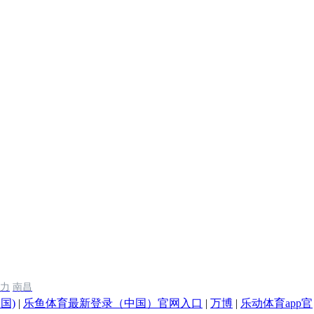
力
南昌
中国)
|
乐鱼体育最新登录（中国）官网入口
|
万博
|
乐动体育app官